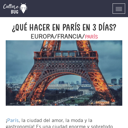
Togg
navi
¿QUÉ HACER EN PARÍS EN 3 DÍAS?
EUROPA/FRANCIA/
PARÍS
¡
París
, la ciudad del amor, la moda y la
gastronomía! Es una ciudad enorme y sobretodo