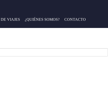
 al máximo tus viajes. ¡Explora el mundo con nosotros!
 DE VIAJES
¿QUIÉNES SOMOS?
CONTACTO